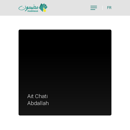
FR
Hit enter to search or ESC to close
Je suis un particu
Ait Chati
Je suis un
Abdallah
commerçant
Trouver un point