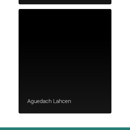
Je suis un
commerçant
Trouver un point
vente
Nouveautés
Aguedach Lahcen