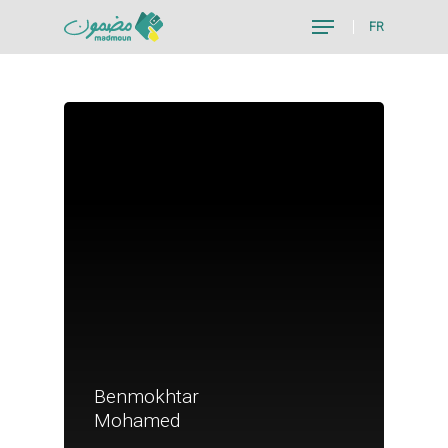
FR
Hit enter to search or ESC to close
Benmokhtar
Je suis un particu
Mohamed