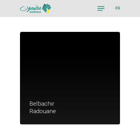
FR
Hit enter to search or ESC to close
Je suis un particu
Belbachir
Je suis un
Radouane
commerçant
Trouver un point