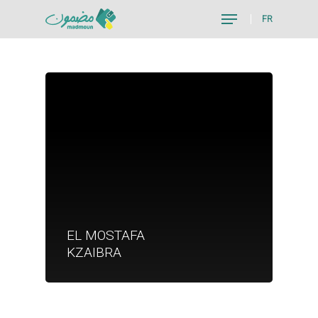
FR
Hit enter to search or ESC to close
Je suis un particu
EL MOSTAFA
Je suis un
KZAIBRA
commerçant
Trouver un point