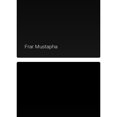
Frar Mustapha
Je suis un particu
Je suis un
commerçant
Trouver un point
vente