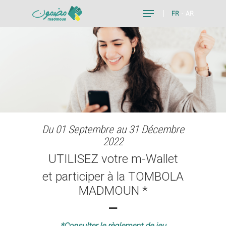
FR
AR
Hit enter to search or ESC to close
Du 01 Septembre au 31 Décembre
2022
UTILISEZ votre m-Wallet
et participer à la TOMBOLA
MADMOUN *
–
*Consulter le règlement de jeu