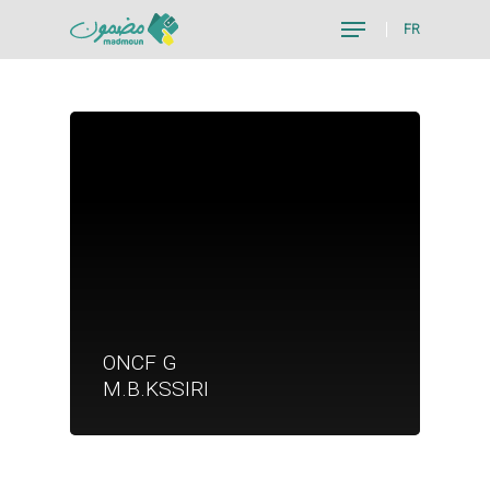
FR
Hit enter to search or ESC to close
Je suis un particu
ONCF G
Je suis un
M.B.KSSIRI
commerçant
Trouver un point