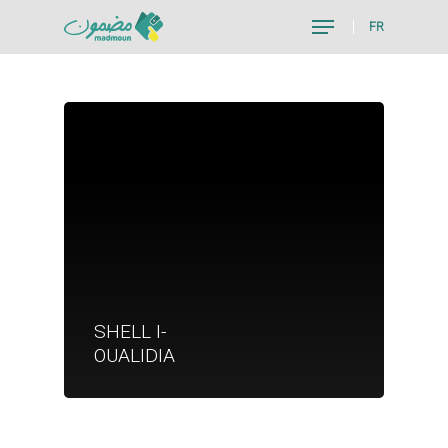
FR
Hit enter to search or ESC to close
Je suis un particu
SHELL I-
Je suis un
OUALIDIA
commerçant
Trouver un point