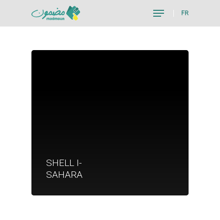
FR
Hit enter to search or ESC to close
Je suis un particu
SHELL I-
Je suis un
SAHARA
commerçant
Trouver un point