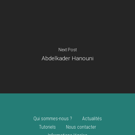
Je suis un
commerçant
Trouver un point
vente
Nouveautés
Next Post
Abdelkader Hanouni
Qui sommes-nous ?
Actualités
Tutoriels
Nous contacter