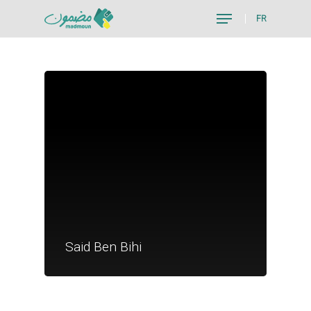
FR
Hit enter to search or ESC to close
Je suis un particu
Je suis un
Said Ben Bihi
commerçant
Trouver un point