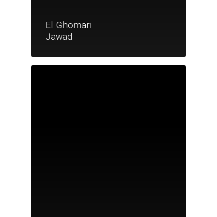
El Ghomari
Jawad
Je suis un particu
Je suis un
commerçant
Trouver un point
vente
Nouveautés