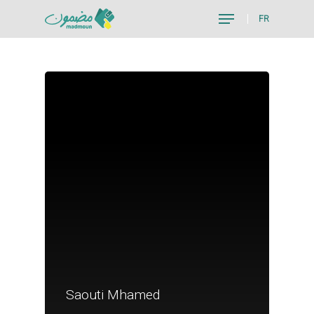
FR
Hit enter to search or ESC to close
Je suis un particu
Saouti Mhamed