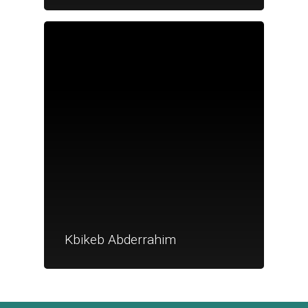
Je suis un
commerçant
Trouver un point
vente
Nouveautés
Kbikeb Abderrahim