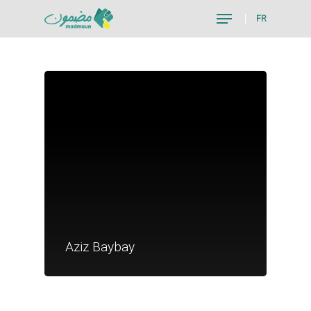
FR
Hit enter to search or ESC to close
Je suis un particu
Je suis un
Aziz Baybay
commerçant
Trouver un point