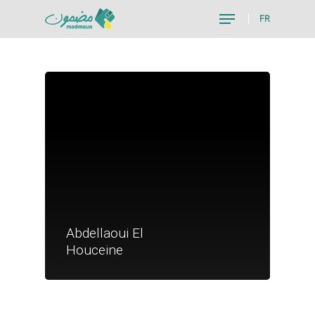
FR
Hit enter to search or ESC to close
Je suis un particu
Abdellaoui El
Je suis un
Houceine
commerçant
Trouver un point