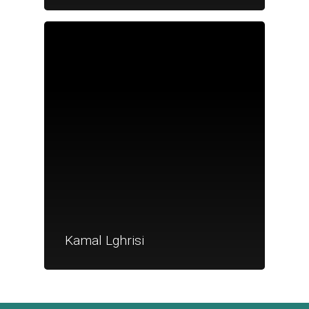
Je suis un
commerçant
Trouver un point
vente
Nouveautés
Kamal Lghrisi