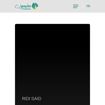
FR
Hit enter to search or ESC to close
Je suis un particu
RIDI SAID